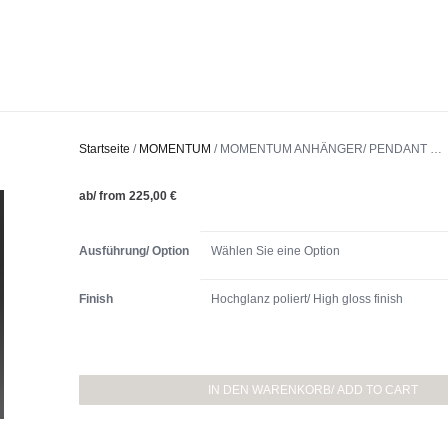
Startseite
/
MOMENTUM
/ MOMENTUM ANHÄNGER/ PENDANT …
ab/ from
225,00
€
Ausführung/ Option
Finish
MOMENTUM
ANHÄNGER/
IN DEN WARENKORB/ ADD TO CART
PENDANT
...