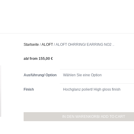
Startseite
/
ALOFT
/ ALOFT OHRRING/ EARRING NO2 ..
ab/ from
155,00
€
Ausführung/ Option
Finish
ALOFT
OHRRING/
IN DEN WARENKORB/ ADD TO CART
EARRING
NO2