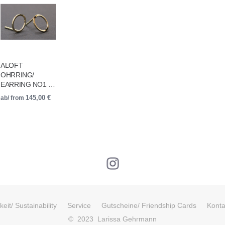
ALOFT
OHRRING/
EARRING NO1 …
ab/ from
145,00
€
eit/ Sustainability
Service
Gutscheine/ Friendship Cards
Konta
© 2023 Larissa Gehrmann